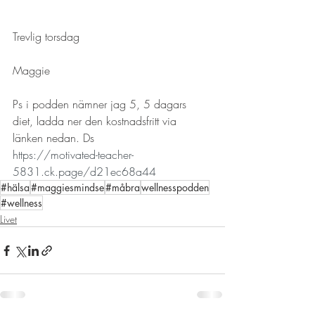
Trevlig torsdag
Maggie
Ps i podden nämner jag 5, 5 dagars 
diet, ladda ner den kostnadsfritt via 
länken nedan. Ds
https://motivated-teacher-
5831.ck.page/d21ec68a44
#hälsa
#maggiesmindse
#måbra
wellnesspodden
#wellness
Livet