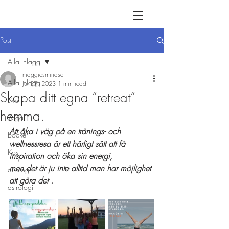
Post
Alla inlägg
maggiesmindse
Alla inlägg
Jul 27, 2023
1 min read
Skapa ditt egna ”retreat”
Livet
hemma.
Yoga
Att åka i väg på en tränings- och 
Böcker
wellnessresa är ett härligt sätt att få 
Kost
inspiration och öka sin energi, 
men det är ju inte alltid man har möjlighet 
atrologi
att göra det .
astrologi