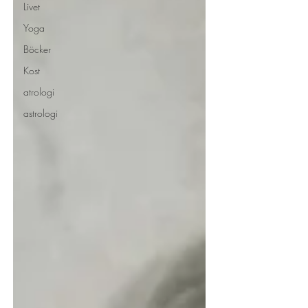
Livet
Yoga
Böcker
Kost
atrologi
astrologi