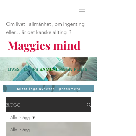
Om livet i allmänhet , om ingenting
eller… är det kanske allting ?
Maggies mind
LIVSSTILSTIPS
SAMLAT
PÅ EN PLATS
.
Missa inga nyheter - prenumera
BLOGG
Alla inlägg
Alla inlägg