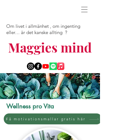
O
m livet i allmänhet , om ingenting
eller… är det kanske allting ?
Maggies mind
Wellness pro Vita
Få motivationsmallar gratis här