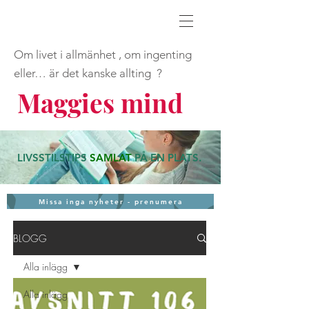
Om livet i allmänhet , om ingenting
eller… är det kanske allting ?
Maggies mind
LIVSSTILSTIPS
SAMLAT
PÅ EN PLATS
.
Missa inga nyheter - prenumera
BLOGG
Alla inlägg
Alla inlägg