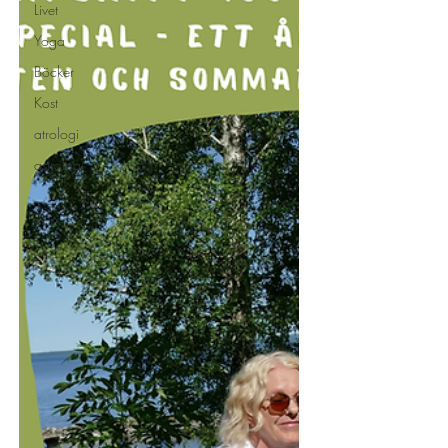
Livet
Yoga
Böcker
Kost
atrologi
astrologi