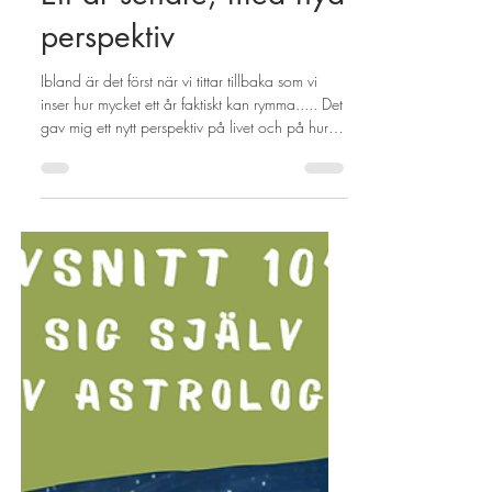
Ett år senare, med nya
perspektiv
Ibland är det först när vi tittar tillbaka som vi
inser hur mycket ett år faktiskt kan rymma..... Det
gav mig ett nytt perspektiv på livet och på hur
värdefulla de vanliga dagarna faktiskt är. I det
här sommarspecialavsnittet (106) delar jag de
tankarna med dig.