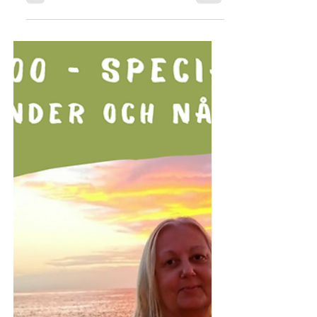
Kan stjärnorna verkligen säga något om vem du
är? Eller handlar astrologi snarare om ett verktyg
för reflektion och självinsikt?