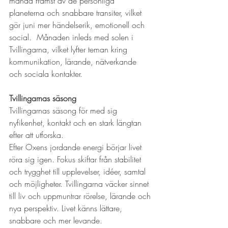
månad främst av de personliga 
planeterna och snabbare transiter, vilket 
gör juni mer händelserik, emotionell och 
social.  Månaden inleds med solen i 
Tvillingarna, vilket lyfter teman kring 
kommunikation, lärande, nätverkande 
och sociala kontakter. 
Tvillingarnas säsong
Tvillingarnas säsong för med sig 
nyfikenhet, kontakt och en stark längtan 
efter att utforska.
Efter Oxens jordande energi börjar livet 
röra sig igen. Fokus skiftar från stabilitet 
och trygghet till upplevelser, idéer, samtal 
och möjligheter. Tvillingarna väcker sinnet 
till liv och uppmuntrar rörelse, lärande och 
nya perspektiv. Livet känns lättare, 
snabbare och mer levande.