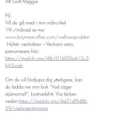
Allt Gott Maggie
PS
Vill du gå med i min måncirkel 
19:-/månad se me: 
www.buymeacoffee.com/wellnesspodden
 Nyhet: veckobrev – Veckans astro, 
prenumerera här: 
https://mailchi.mp/4fb101bf28a4/2u5
hjh5wdn
Om du vill fördjupa dig ytterligare, kan 
du ladda ner min bok ”Vad säger 
stjärnorna?”, kostnadsfritt. Via länken 
nedan:
https://mailchi.mp/4a01df9d8b
59/vad-sger-stjrnorna
För dig som är intresserad av en 
Astrologisk konsultation så har jag några 