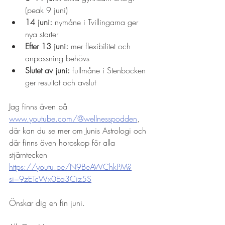
(peak 9 juni)
14 juni:
 nymåne i Tvillingarna ger 
nya starter
Efter 13 juni:
 mer flexibilitet och 
anpassning behövs
Slutet av juni:
 fullmåne i Stenbocken 
ger resultat och avslut
Jag finns även på 
www.youtube.com/@wellnesspodden
,  
där kan du se mer om Junis Astrologi och 
där finns även horoskop för alla 
stjärntecken 
https://youtu.be/N9BeAWChkPM?
si=9zETcWx0Ea3Ciz5S
Önskar dig en fin juni.