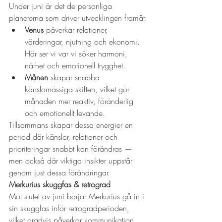
Under juni är det de personliga 
planeterna som driver utvecklingen framåt:
Venus
 påverkar relationer, 
värderingar, njutning och ekonomi. 
Här ser vi var vi söker harmoni, 
närhet och emotionell trygghet.
Månen
 skapar snabba 
känslomässiga skiften, vilket gör 
månaden mer reaktiv, föränderlig 
och emotionellt levande.
Tillsammans skapar dessa energier en 
period där känslor, relationer och 
prioriteringar snabbt kan förändras — 
men också där viktiga insikter uppstår 
genom just dessa förändringar.
Merkurius skuggfas & retrograd
Mot slutet av juni börjar Merkurius gå in i 
sin skuggfas inför retrogradperioden, 
vilket gradvis påverkar kommunikation, 