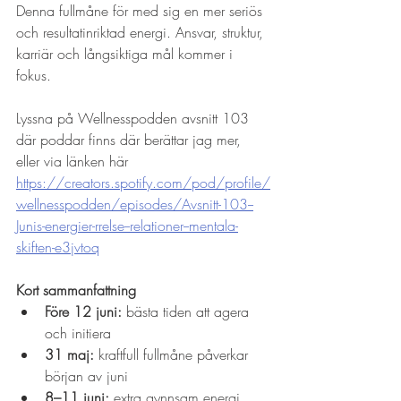
Denna fullmåne för med sig en mer seriös 
och resultatinriktad energi. Ansvar, struktur, 
karriär och långsiktiga mål kommer i 
fokus.
Lyssna på Wellnesspodden avsnitt 103 
där poddar finns där berättar jag mer, 
eller via länken här
https://creators.spotify.com/pod/profile/
wellnesspodden/episodes/Avsnitt-103--
Junis-energier-rrelse--relationer--mentala-
skiften-e3jvtoq
Kort sammanfattning
Före 12 juni:
 bästa tiden att agera 
och initiera
31 maj:
 kraftfull fullmåne påverkar 
början av juni
8–11 juni:
 extra gynnsam energi 