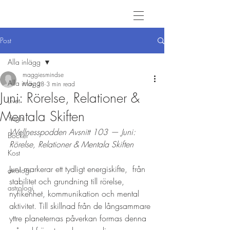
Post
Alla inlägg
maggiesmindse
Alla inlägg
May 28
3 min read
Juni: Rörelse, Relationer &
Livet
Mentala Skiften
Yoga
Wellnesspodden Avsnitt 103 — Juni: 
Böcker
Rörelse, Relationer & Mentala Skiften
Kost
Juni markerar ett tydligt energiskifte,  från 
atrologi
stabilitet och grundning till rörelse, 
astrologi
nyfikenhet, kommunikation och mental 
aktivitet. Till skillnad från de långsammare 
yttre planeternas påverkan formas denna 