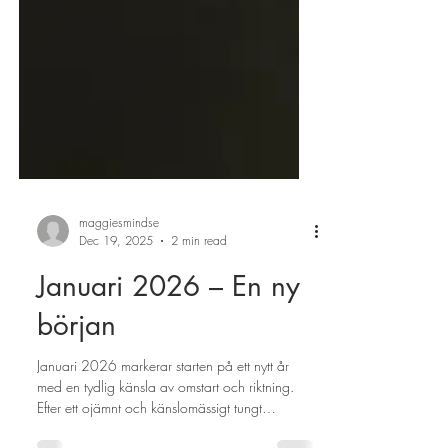
maggiesmindse
Dec 19, 2025
2 min read
Januari 2026 – En ny
början
Januari 2026 markerar starten på ett nytt år
med en tydlig känsla av omstart och riktning.
Efter ett ojämnt och känslomässigt tungt