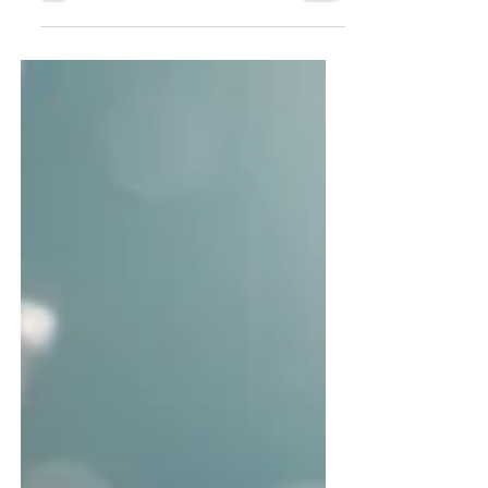
december skiftar energin mot större stabilitet,
klarhet och framtidsfokus