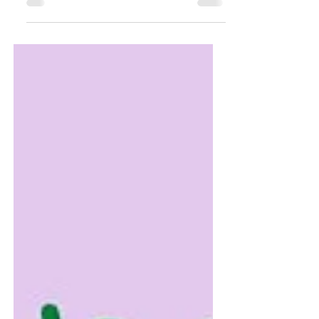
håller på att skifta. Efter den 17 december lyfter
energin och vi kliver in i ett ovanligt klart fält
inför 2026. Skyttens eld väcker mod och
visioner, Stenbocken ger struktur och fokus.
Supermåne, nymåne och en efterlängtad paus
från eklipserna… det händer MYCKET. I avsnitt
87 guidar jag dig genom allt du behöver veta
för att använda december på bästa sätt