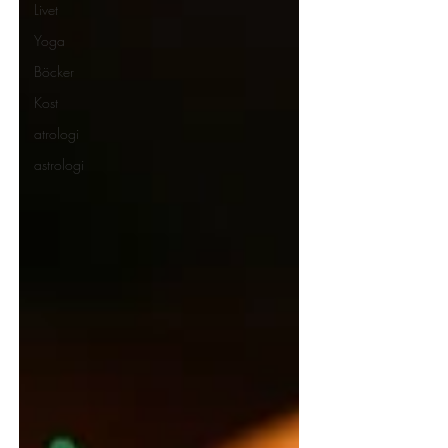
Livet
Yoga
Böcker
Kost
atrologi
astrologi