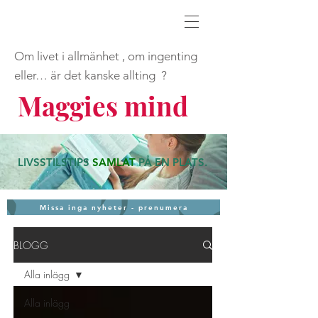
Om livet i allmänhet , om ingenting
eller… är det kanske allting ?
Maggies mind
LIVSSTILSTIPS
SAMLAT
PÅ EN PLATS
.
Missa inga nyheter - prenumera
BLOGG
Alla inlägg
Alla inlägg