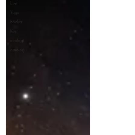
Livet
Yoga
Böcker
Kost
atrologi
astrologi