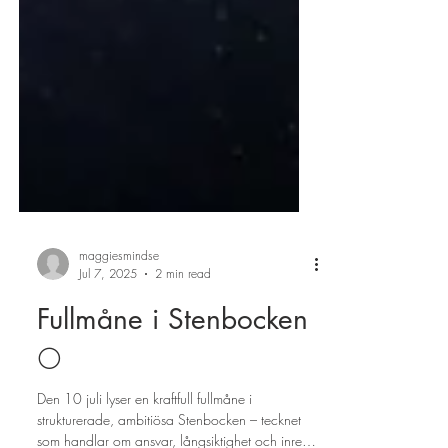
maggiesmindse
Jul 7, 2025
2 min read
Fullmåne i Stenbocken
🌕
Den 10 juli lyser en kraftfull fullmåne i