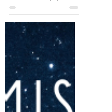
strukturerade, ambitiösa Stenbocken – tecknet
som handlar om ansvar, långsiktighet och inre
styrka. Fullmånen står i opposition till känsliga
Kräftan, som nu dessutom får stöd från hoppfulla
Jupiter. Här möts arbete och hem, prestation och
trygghet. Samtidigt rör sig Uranus, planeten för
plötsliga genombrott, in i Tvillingarna och bildar
en vacker aspekt till Vattumannen, där
transformerande Pluto just nu befinner sig. Kraft
för förä