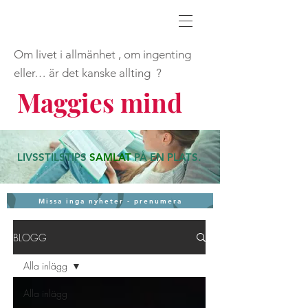
Om livet i allmänhet , om ingenting
eller… är det kanske allting ?
Maggies mind
LIVSSTILSTIPS
SAMLAT
PÅ EN PLATS
.
Missa inga nyheter - prenumera
BLOGG
Alla inlägg
Alla inlägg