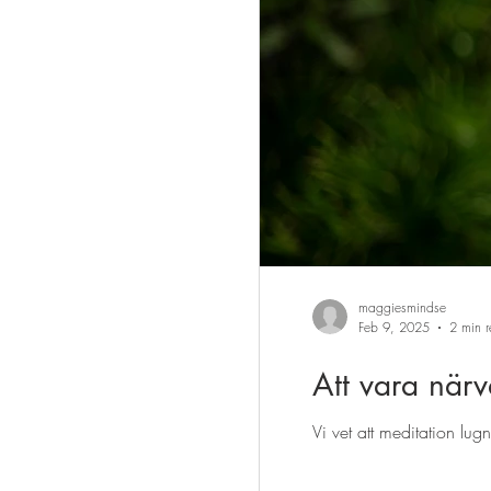
maggiesmindse
Feb 9, 2025
2 min 
Att vara när
Vi vet att meditation lug