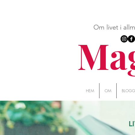
Om livet i all
Mag
HEM
OM
BLOG
L