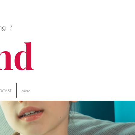
ing ?
nd
DCAST
More