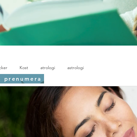
cker
Kost
atrologi
astrologi
 - prenumera