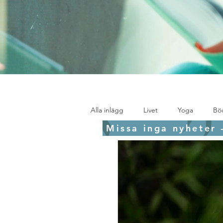
Alla inlägg
Livet
Yoga
Bö
Missa inga nyheter