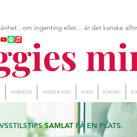
mänhet , om ingenting eller… är det kanske allt
gies mi
G
ASTROLOGI
LIVSSTIL & KOST
YOGA
KONTAKT
PO
IVSSTILSTIPS
SAMLAT
PÅ EN PLATS
.