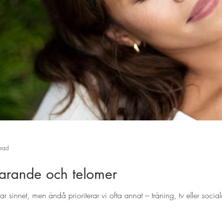
read
varande och telomer
nar sinnet, men ändå prioriterar vi ofta annat – träning, tv eller socia