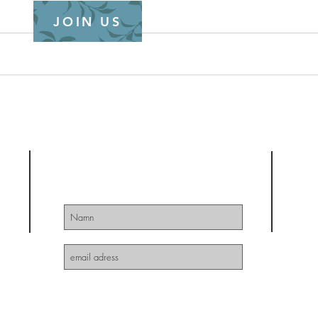
JOIN US
Maggies mind
Prenumera så missar Du ingen uppdateringar
& nyhetsbrev!
Sänd för att Prenumera
P