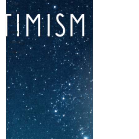
Livet
Yoga
Böcker
Kost
atrologi
astrologi