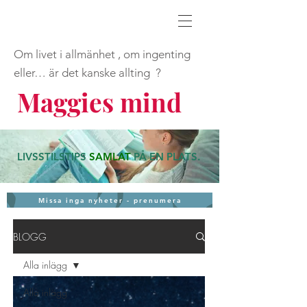
Om livet i allmänhet , om ingenting
eller… är det kanske allting ?
Maggies mind
LIVSSTILSTIPS
SAMLAT
PÅ EN PLATS
.
Missa inga nyheter - prenumera
BLOGG
Alla inlägg
Alla inlägg