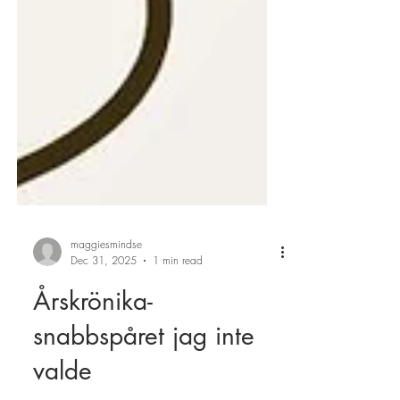
maggiesmindse
Dec 31, 2025
1 min read
Årskrönika-
snabbspåret jag inte