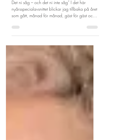
valde
Det ni såg – och det ni inte såg” I det här
nyårsspecialavsnittet blickar jag tillbaka på året
som gått, månad för månad, gäst för gäst och
på samtalen som format Wellnesspodden under
året.