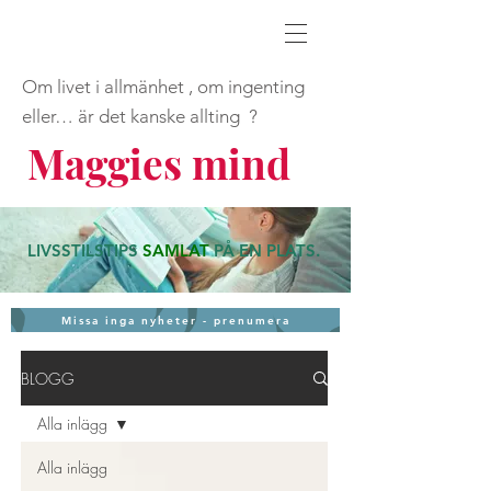
Om livet i allmänhet , om ingenting
eller… är det kanske allting ?
Maggies mind
LIVSSTILSTIPS
SAMLAT
PÅ EN PLATS
.
Missa inga nyheter - prenumera
BLOGG
Alla inlägg
Alla inlägg