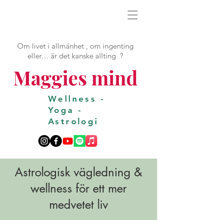
Om livet i allmänhet , om ingenting
eller… är det kanske allting ?
Maggies mind
Wellness -
Yoga -
Astrologi
Astrologisk vägledning &
wellness för ett mer
medvetet liv