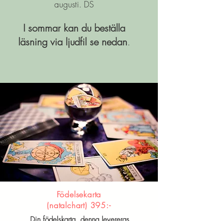
augusti. DS
I sommar kan du beställa
läsning via ljudfil se nedan
.
Födelsekarta
(na
talchart) 395:-
Din födelskarta, denna levereras