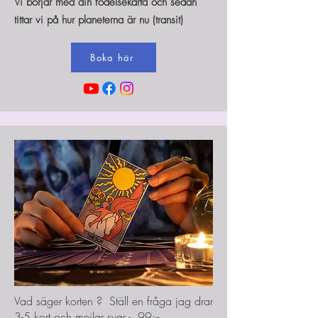
Vi börjar med din födelsekarta och sedan
tittar vi på hur planeterna är nu (transit)
Boka här
Vad säger korten ? Ställ en fråga jag drar
3-5 kort och mejlar svar - .99:--