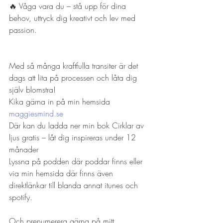
🔥 Våga vara du – stå upp för dina 
behov, uttryck dig kreativt och lev med 
passion.
Med så många kraftfulla transiter är det 
dags att lita på processen och låta dig 
själv blomstra!
Kika gärna in på min hemsida 
maggiesmind.se
Där kan du ladda ner min bok Cirklar av 
ljus gratis – låt dig inspireras under 12 
månader
Lyssna på podden där poddar finns eller 
via min hemsida där finns även 
direktlänkar till blanda annat itunes och 
spotify.
Och prenumerera gärna på mitt 