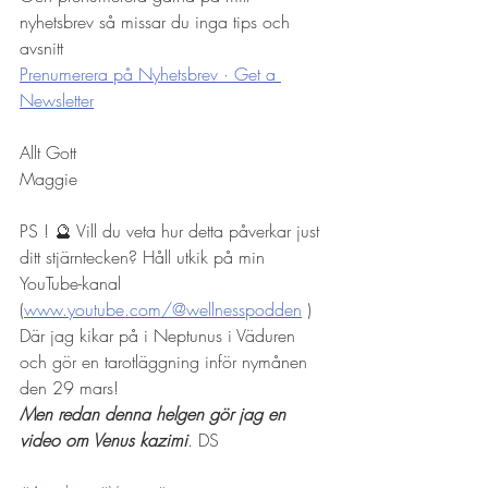
nyhetsbrev så missar du inga tips och 
avsnitt
Prenumerera på Nyhetsbrev · Get a 
Newsletter
Allt Gott
Maggie
PS ! 🔮 Vill du veta hur detta påverkar just 
ditt stjärntecken? Håll utkik på min 
YouTube-kanal 
(
www.youtube.com/@wellnesspodden
 ) 
Där jag kikar på i Neptunus i Väduren 
och gör en tarotläggning inför nymånen 
den 29 mars! 
Men redan denna helgen gör jag en 
video om Venus kazimi
. DS