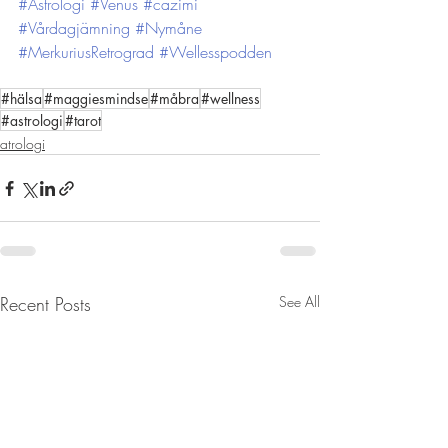
#Astrologi
#Venus
#cazimi
#Vårdagjämning
#Nymåne
#MerkuriusRetrograd
#Wellesspodden
#hälsa
#maggiesmindse
#måbra
#wellness
#astrologi
#tarot
atrologi
Recent Posts
See All