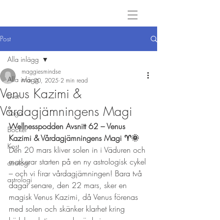
Post
Alla inlägg
maggiesmindse
Alla inlägg
Mar 20, 2025
2 min read
Venus Kazimi &
Livet
Vårdagjämningens Magi
Yoga
Wellnesspodden Avsnitt 62 – Venus 
Böcker
Kazimi & Vårdagjämningens Magi ♈🌞
Kost
Den 20 mars kliver solen in i Väduren och 
markerar starten på en ny astrologisk cykel 
atrologi
– och vi firar vårdagjämningen! Bara två 
astrologi
dagar senare, den 22 mars, sker en 
magisk Venus Kazimi, då Venus förenas 
med solen och skänker klarhet kring 