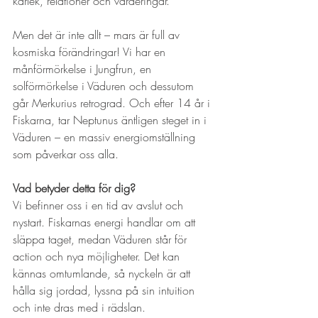
kärlek, relationer och värderingar.
Men det är inte allt – mars är full av 
kosmiska förändringar! Vi har en 
månförmörkelse i Jungfrun, en 
solförmörkelse i Väduren och dessutom 
går Merkurius retrograd. Och efter 14 år i 
Fiskarna, tar Neptunus äntligen steget in i 
Väduren – en massiv energiomställning 
som påverkar oss alla.
Vad betyder detta för dig?
Vi befinner oss i en tid av avslut och 
nystart. Fiskarnas energi handlar om att 
släppa taget, medan Väduren står för 
action och nya möjligheter. Det kan 
kännas omtumlande, så nyckeln är att 
hålla sig jordad, lyssna på sin intuition 
och inte dras med i rädslan.