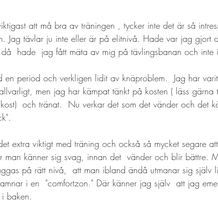
iktigast att må bra av träningen , tycker inte det är så intres
ag tävlar ju inte eller är på elitnivå. Hade var jag gjort 
och då  hade  jag fått mäta av mig på tävlingsbanan och inte
 en period och verkligen lidit av knäproblem.  Jag har varit r
allvarligt, men jag har kämpat tänkt på kosten ( läss gärna 
 kost)  och tränat.  Nu verkar det som det vänder och det kä
ck".
r det extra viktigt med träning och också så mycket segare att
ler man känner sig svag, innan det  vänder och blir bättre. 
äggas på rätt nivå,  att man ibland ändå utmanar sig själv li
 hamnar i en  "comfortzon." Där känner jag själv  att jag em
 i baken.