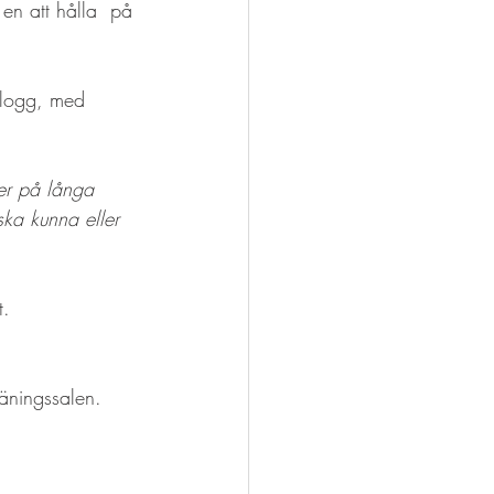
en att hålla  på 
blogg, med 
er på långa 
ska kunna eller 
t.
äningssalen. 