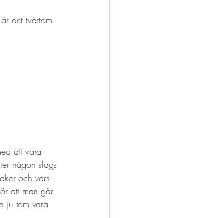
är det tvärtom 
med att vara 
ter någon slags 
saker och vars 
för att man går 
n ju tom vara 