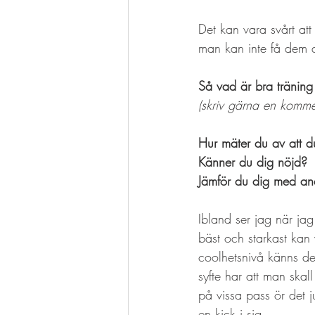
Det kan vara svårt at
man kan inte få dem a
Så vad är bra träning 
(skriv gärna en komme
Hur mäter du av att du
Känner du dig nöjd? 
Jämför du dig med an
Ibland ser jag när jag
bäst och starkast kan
coolhetsnivå känns det
syfte har att man skal
på vissa pass ör det 
en kick i sig.