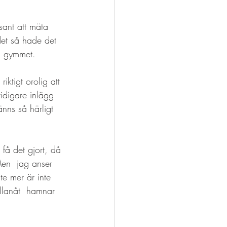
sant att mäta 
det så hade det 
 i gymmet.
iktigt orolig att 
tidigare inlägg 
nns så härligt 
 få det gjort, då 
Men  jag anser 
te mer är inte 
ellanåt  hamnar 