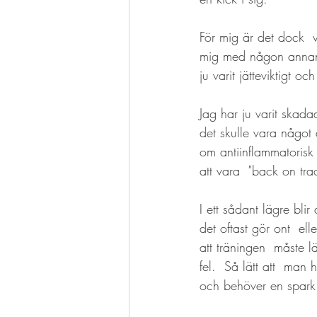
För mig är det dock  v
mig med någon annan. J
ju varit jätteviktigt 
Jag har ju varit skadad
det skulle vara något 
om antiinflammatorisk
att vara  "back on tra
I ett sådant lägre bli
det oftast gör ont  el
att träningen  måste l
fel.  Så lätt att  man
och behöver en spark