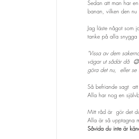
Sedan att man har en p
banan, vilken den nu 
Jag läste något som j
tanke på alla snygga 
"Vissa av dem sakern
vägar ut sådär då  😉 
göra det nu,  eller se 
Så befriande sagt  att
Alla har nog en självb
Mitt råd är  gör det 
Alla är så upptagna 
Såvida du inte är känd