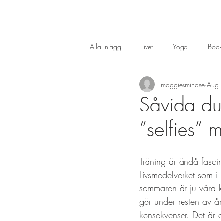
Alla inlägg
Livet
Yoga
Böck
maggiesmindse
Aug
Såvida du 
”selfies” 
Träning är ändå fascin
Livsmedelverket som i
sommaren är ju våra ko
gör under resten av år
konsekvenser. Det är 