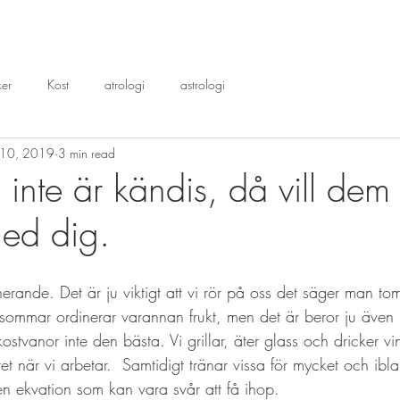
er
Kost
atrologi
astrologi
 10, 2019
3 min read
inte är kändis, då vill dem
med dig.
erande. Det är ju viktigt att vi rör på oss det säger man tom
 sommar ordinerar varannan frukt, men det är beror ju även 
stvanor inte den bästa. Vi grillar, äter glass och dricker v
et när vi arbetar.  Samtidigt tränar vissa för mycket och ib
en ekvation som kan vara svår att få ihop.