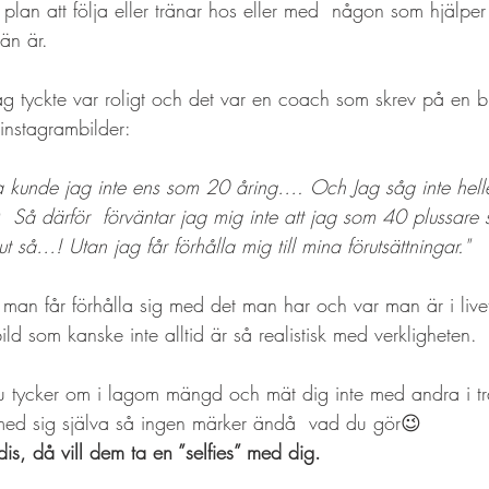
lan att följa eller tränar hos eller med  någon som hjälper 
än är.
ag tyckte var roligt och det var en coach som skrev på en 
instagrambilder:
a kunde jag inte ens som 20 åring…. Och Jag såg inte hell
 Så därför  förväntar jag mig inte att jag som 40 plussare 
ut så…! Utan jag får förhålla mig till mina förutsättningar."
 man får förhålla sig med det man har och var man är i live
ild som kanske inte alltid är så realistisk med verkligheten.
du tycker om i lagom mängd och mät dig inte med andra i tr
med sig själva så ingen märker ändå  vad du gör😉
is, då vill dem ta en ”selfies” med dig.