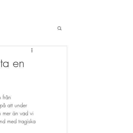
 ta en
 från 
på att under 
in mer än vad vi 
land med tragiska 