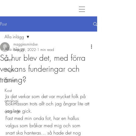
Post
Alla inlägg
maggiesmindse
Alla inlägg
Sep 29, 2022
1 min read
Så hur blev det, med förra
Livet
veckans funderingar och
Yoga
träning?
Böcker
Kost
Ja det verkar som det var mycket folk på 
atrologi
bokmässan trots allt och jag ångrar lite att 
jag inte gick.
astrologi
Fast med min onda fot, har en hallus 
valgus som bråkar med mig och som 
snart ska hanteras… så hade det nog 