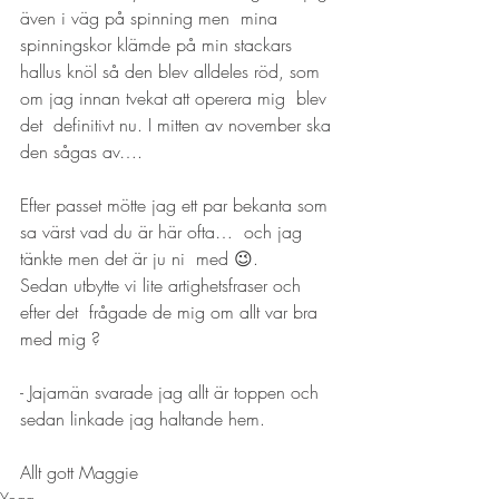
även i väg på spinning men  mina 
spinningskor klämde på min stackars 
hallus knöl så den blev alldeles röd, som 
om jag innan tvekat att operera mig  blev 
det  definitivt nu. I mitten av november ska 
den sågas av….
Efter passet mötte jag ett par bekanta som 
sa värst vad du är här ofta…  och jag  
tänkte men det är ju ni  med 😉. 
Sedan utbytte vi lite artighetsfraser och 
efter det  frågade de mig om allt var bra 
med mig ?
- Jajamän svarade jag allt är toppen och 
sedan linkade jag haltande hem.
Allt gott Maggie
Yoga