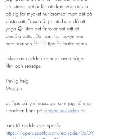
sin  stress, det är lätt att dras iväg och ta 
på sig för mycket hur bromsar man det på 
bästa sätt. Tipsen är ju inte bara då att 
yoga 😉 utan det finns annat sätt att 
bemöta detta. Du  som har bekymmer 
med sömnen får 10 tips för bättre sömn
I slutet av podden kommer även några 
film- och serietips
Trevlig helg
Maggie
ps Tips på lymfmassage  som jag nämner 
i podden finns på 
yimyac.se/video
 ds
Länk till podden via spotify
https://open.spotify.com/episode/0oOY