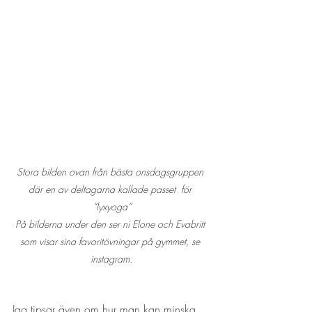
Stora bilden ovan från bästa onsdagsgruppen 
där en av deltagarna kallade passet  för 
”lyxyoga”
På bilderna under den ser ni Elone och Evabritt 
som visar sina favoritövningar på gymmet, se 
instagram.
Jag tipsar även om hur man kan minska 