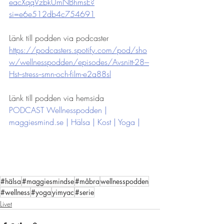
eacXqqVzbkUmNBhmsE?
si=e6e512db4c754691
Länk till podden via podcaster
https://podcasters.spotify.com/pod/sho
w/wellnesspodden/episodes/Avsnitt-28---
Hst--stress--smn-och-film-e2a88sl
Länk till podden via hemsida
PODCAST Wellnesspodden | 
maggiesmind.se | Hälsa | Kost | Yoga |
#hälsa
#maggiesmindse
#måbra
wellnesspodden
#wellness
#yoga
yimyac
#serie
Livet