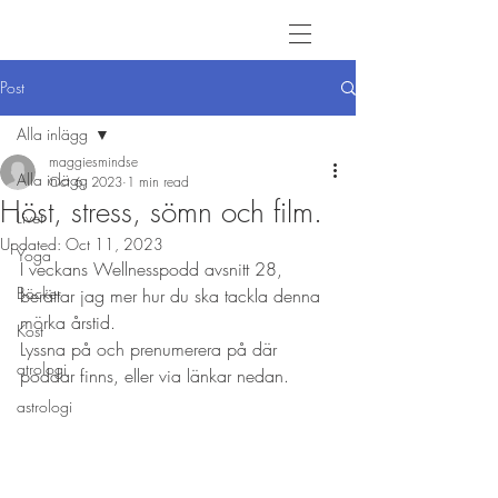
Post
Alla inlägg
maggiesmindse
Alla inlägg
Oct 6, 2023
1 min read
Höst, stress, sömn och film.
Livet
Updated:
Oct 11, 2023
Yoga
I veckans Wellnesspodd avsnitt 28,  
Böcker
berättar jag mer hur du ska tackla denna 
mörka årstid.
Kost
Lyssna på och prenumerera på där 
atrologi
poddar finns, eller via länkar nedan.
astrologi