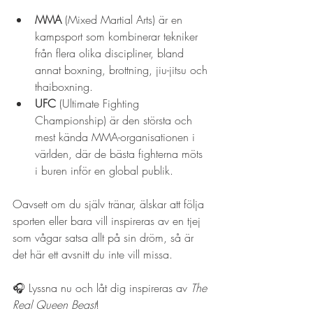
MMA
 (Mixed Martial Arts) är en 
kampsport som kombinerar tekniker 
från flera olika discipliner, bland 
annat boxning, brottning, jiu-jitsu och 
thaiboxning.
UFC
 (Ultimate Fighting 
Championship) är den största och 
mest kända MMA-organisationen i 
världen, där de bästa fighterna möts 
i buren inför en global publik.
Oavsett om du själv tränar, älskar att följa 
sporten eller bara vill inspireras av en tjej 
som vågar satsa allt på sin dröm, så är 
det här ett avsnitt du inte vill missa.
🎧 Lyssna nu och låt dig inspireras av 
The 
Real Queen Beast
! 