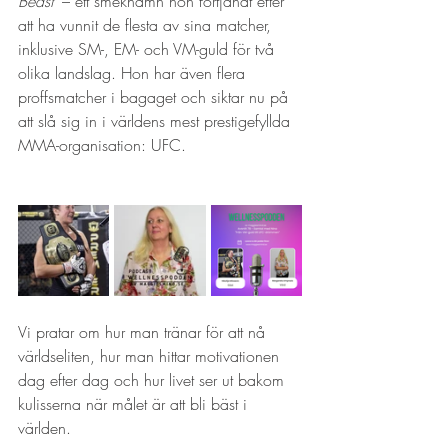
Beast"
 – ett smeknamn hon förtjänat efter 
att ha vunnit de flesta av sina matcher, 
inklusive SM-, EM- och VM-guld för två 
olika landslag. Hon har även flera 
proffsmatcher i bagaget och siktar nu på 
att slå sig in i världens mest prestigefyllda 
MMA-organisation: UFC.
Vi pratar om hur man tränar för att nå 
världseliten, hur man hittar motivationen 
dag efter dag och hur livet ser ut bakom 
kulisserna när målet är att bli bäst i 
världen.