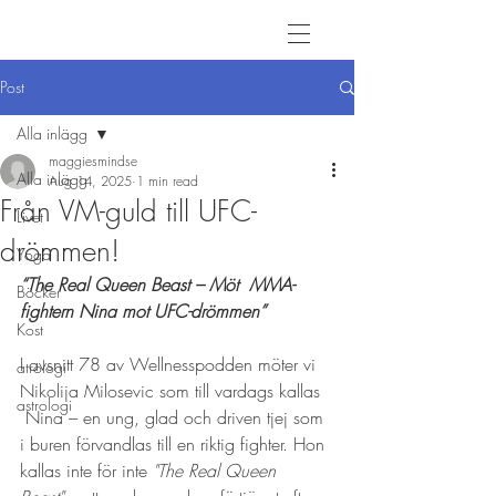
Post
Alla inlägg
maggiesmindse
Alla inlägg
Aug 14, 2025
1 min read
Från VM-guld till UFC-
Livet
drömmen!
Yoga
“The Real Queen Beast – Möt  MMA-
Böcker
fightern Nina mot UFC-drömmen”
Kost
I avsnitt 78 av Wellnesspodden möter vi  
atrologi
Nikolija Milosevic som till vardags kallas 
astrologi
 Nina – en ung, glad och driven tjej som 
i buren förvandlas till en riktig fighter. Hon 
kallas inte för inte 
"The Real Queen 