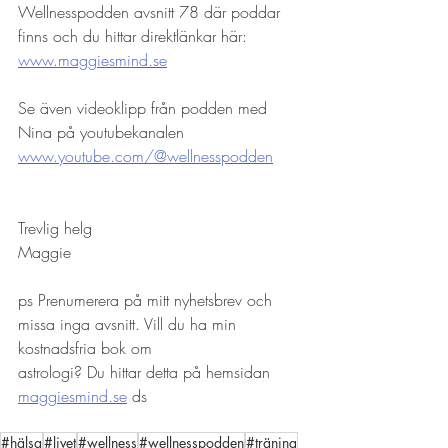
Wellnesspodden avsnitt 78 där poddar 
finns och du hittar direktlänkar här:
www.maggiesmind.se
Se även videoklipp från podden med 
Nina på youtubekanalen
www.youtube.com/@wellnesspodden
Trevlig helg
Maggie
ps Prenumerera på mitt nyhetsbrev och 
missa inga avsnitt. Vill du ha min 
kostnadsfria bok om
astrologi? Du hittar detta på hemsidan 
maggiesmind.se
 ds
#hälsa
#livet
#wellness
#wellnesspodden
#träning