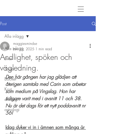
Post
Alla inlägg
maggiesmindse
Alla inlägg
Jan 22, 2025
1 min read
Andlighet, spöken och
Livet
vägledning.
Yoga
Den här gången har jag glädjen att 
Böcker
återigen samtala med Carin som arbetar 
Kost
som medium på Vingslag. Hon har 
tidigare varit med i avsnitt 11 och 38. 
atrologi
Nu är det dags för ett nytt poddavsnitt nr 
astrologi
56!
Idag dyker vi in i ämnen som många är 