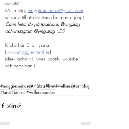
avsnitt? 
Mejla mig, 
maggiesmind.se@gmail.com
så ser vi till att diskutera dem nästa gång!  
Carin hittar du på facebook @vingslag 
och instagram @ving.slag  .
DS
Klicka här för att lyssna : 
[
www.maggiesmind.se
]
(direktlänkar till itunes, spotify, youtube 
och hemsidan )
#maggiesmindse
#måbra
#livet
#wellness
#astrologi
#tarot
#böcker
#wellesspodden